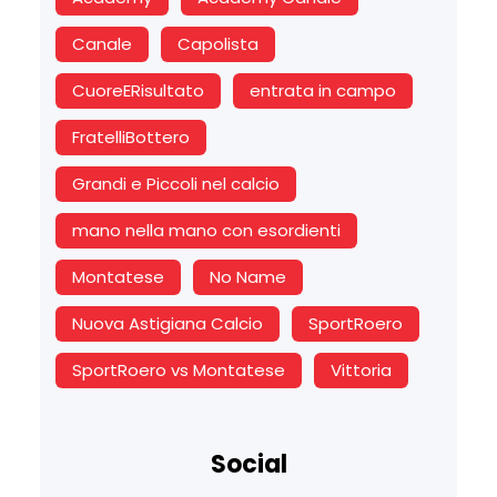
Canale
Capolista
CuoreERisultato
entrata in campo
FratelliBottero
Grandi e Piccoli nel calcio
mano nella mano con esordienti
Montatese
No Name
Nuova Astigiana Calcio
SportRoero
SportRoero vs Montatese
Vittoria
Social