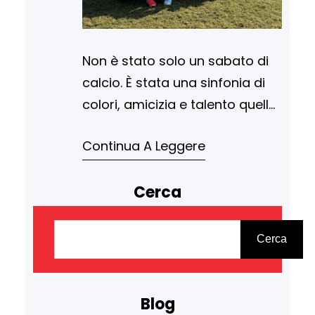
Non è stato solo un sabato di
calcio. È stata una sinfonia di
colori, amicizia e talento quella
andata in scena oggi sul
Continua A Leggere
campo. I ragazzi del nostro
settore giovanile U13, hanno
Cerca
letteralmente fatto brillare la
maglia dell’ASD SportRoero,
C
portando a casa una vittoria
e
Cerca
schiacciante nel triangolare
r
contro Albese Calcio e San
c
Cassiano. Ma, come…
Blog
a