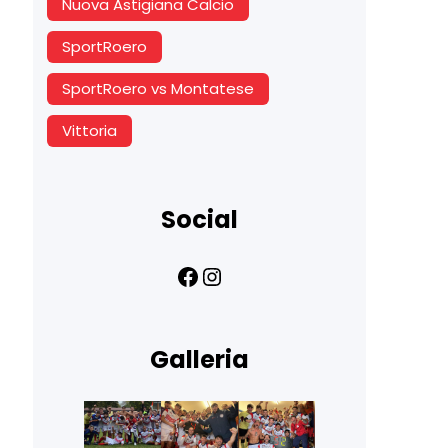
Nuova Astigiana Calcio
SportRoero
SportRoero vs Montatese
Vittoria
Social
Facebook
Instagram
Galleria