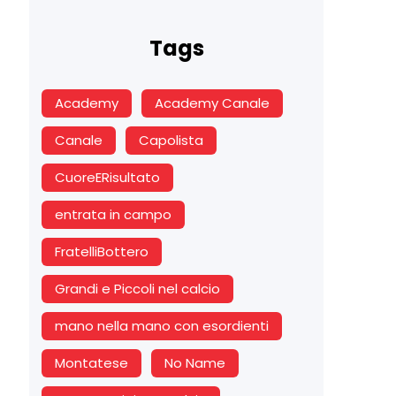
Tags
Academy
Academy Canale
Canale
Capolista
CuoreERisultato
entrata in campo
FratelliBottero
Grandi e Piccoli nel calcio
mano nella mano con esordienti
Montatese
No Name