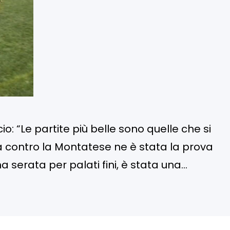
io: “Le partite più belle sono quelle che si
da contro la Montatese ne è stata la prova
 serata per palati fini, è stata una
e ostiche, dure, a tratti rudi, dove il talento