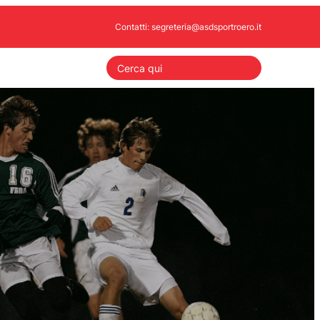
Contatti: segreteria@asdsportroero.it
S
e
a
r
c
h