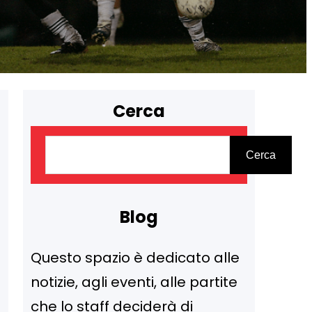
Cerca
C
Cerca
e
r
c
Blog
a
Questo spazio è dedicato alle
notizie, agli eventi, alle partite
che lo staff deciderà di