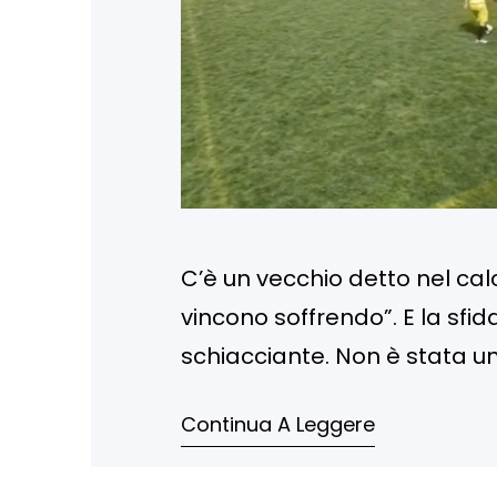
C’è un vecchio detto nel calc
vincono soffrendo”. E la sfi
schiacciante. Non è stata una
battaglia. Una di quelle partit
Continua A Leggere
da solo non…