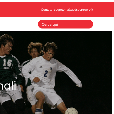
Contatti: segreteria@asdsportroero.it
S
e
a
r
c
h
nali