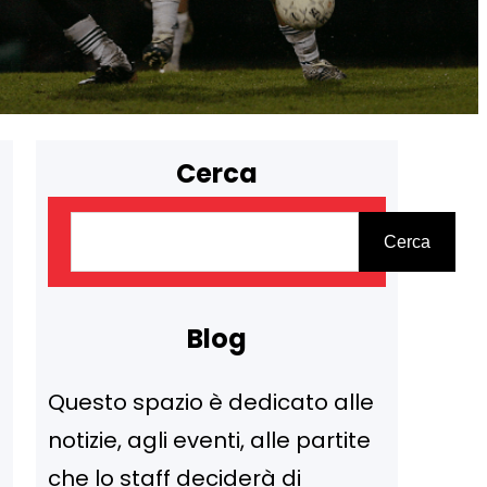
Cerca
C
Cerca
e
r
c
Blog
a
Questo spazio è dedicato alle
notizie, agli eventi, alle partite
che lo staff deciderà di