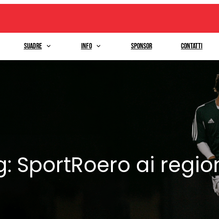
Suadre
Info
Sponsor
Contatti
g:
SportRoero ai regio