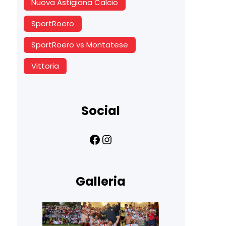
Nuova Astigiana Calcio
SportRoero
SportRoero vs Montatese
Vittoria
Social
Facebook
Instagram
Galleria