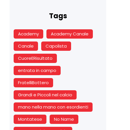
Tags
Academy
Academy Canale
Canale
Capolista
CuoreERisultato
entrata in campo
FratelliBottero
Grandi e Piccoli nel calcio
mano nella mano con esordienti
Montatese
No Name