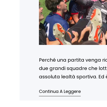
Perché una partita venga ric
due grandi squadre che lott
assoluta lealtà sportiva. E
domenica scorsa. Prima di ce
Continua A Leggere
grandissimo applauso al Bo
straordinario,…