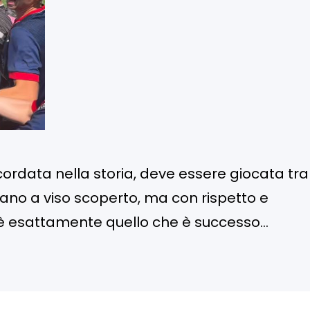
ordata nella storia, deve essere giocata tra
ano a viso scoperto, ma con rispetto e
d è esattamente quello che è successo
lebrare i nostri ragazzi, ci teniamo a fare u
rgo San Dalmazzo: un avversario