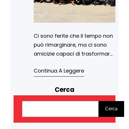
Ci sono ferite che il tempo non
può rimarginare, ma ci sono
amicizie capaci di trasformare
quelle stesse ferite in fari di
Continua A Leggere
speranza. È quello che è
successo sul campo di
Cerca
Pocapaglia (Frazione Macellai,
Piazza Marsabit), dove si è
C
consumata un’edizione
e
Cerca
straordinaria, la quarta, del
r
Memorial Enrico Falco. Un
c