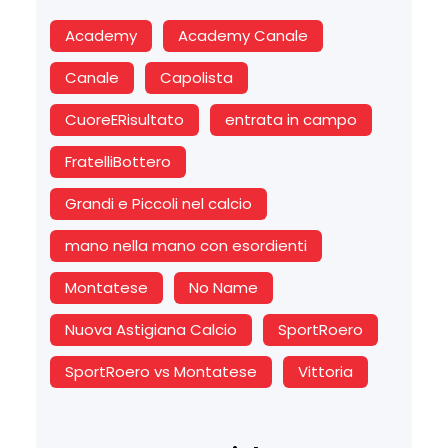
Academy
Academy Canale
Canale
Capolista
CuoreERisultato
entrata in campo
FratelliBottero
Grandi e Piccoli nel calcio
mano nella mano con esordienti
Montatese
No Name
Nuova Astigiana Calcio
SportRoero
SportRoero vs Montatese
Vittoria