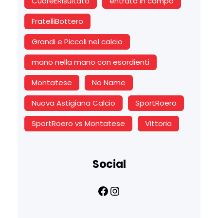
CuoreERisultato
entrata in campo
FratelliBottero
Grandi e Piccoli nel calcio
mano nella mano con esordienti
Montatese
No Name
Nuova Astigiana Calcio
SportRoero
SportRoero vs Montatese
Vittoria
Social
Facebook
Instagram