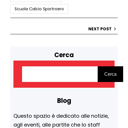
Scuola Calcio Sportroero
NEXT POST
Cerca
C
e
Cerca
r
c
Blog
a
Questo spazio è dedicato alle notizie,
agli eventi, alle partite che lo staff