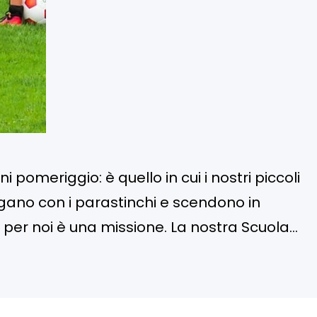
omeriggio: è quello in cui i nostri piccoli
itigano con i parastinchi e scendono in
 per noi è una missione. La nostra Scuola
ove si impara a calciare un pallone, ma una