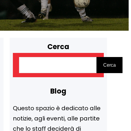
Cerca
C
Cerca
e
r
c
Blog
a
Questo spazio è dedicato alle
notizie, agli eventi, alle partite
che lo staff deciderà di