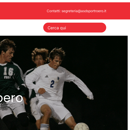
Contatti: segreteria@asdsportroero.it
S
e
a
r
c
h
oero