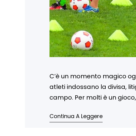
C’è un momento magico ogni p
atleti indossano la divisa, l
campo. Per molti è un gioco,
Calcio non è solo il luogo d
Continua A Leggere
vera e…