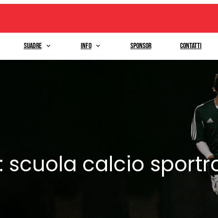
Suadre
Info
Sponsor
Contatti
:
scuola calcio sportr